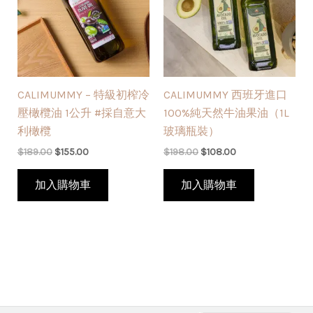
$189.00。
$155.00。
$198.00。
$108.00。
CALIMUMMY – 特級初榨冷
CALIMUMMY 西班牙進口
壓橄欖油 1公升 #採自意大
100%純天然牛油果油（1L
利橄欖
玻璃瓶裝）
$
189.00
$
155.00
$
198.00
$
108.00
加入購物車
加入購物車