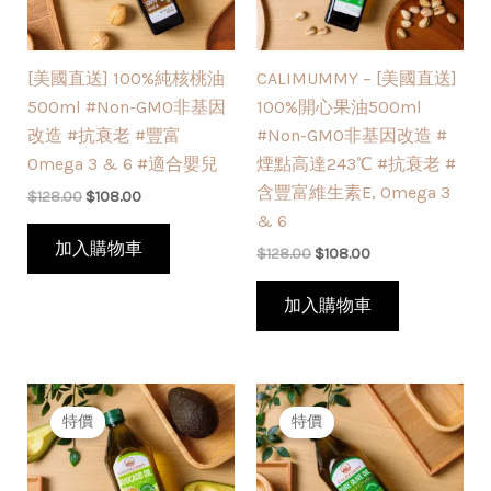
[美國直送] 100%純核桃油
CALIMUMMY – [美國直送]
500ml #Non-GMO非基因
100%開心果油500ml
改造 #抗衰老 #豐富
#Non-GMO非基因改造 #
Omega 3 & 6 #適合嬰兒
煙點高達243℃ #抗衰老 #
含豐富維生素E, Omega 3
$
128.00
$
108.00
& 6
加入購物車
$
128.00
$
108.00
加入購物車
原
目
原
目
始
前
始
前
特價
特價
價
價
價
價
格：
格：
格：
格：
$168.00。
$128.00。
$168.00。
$128.00。