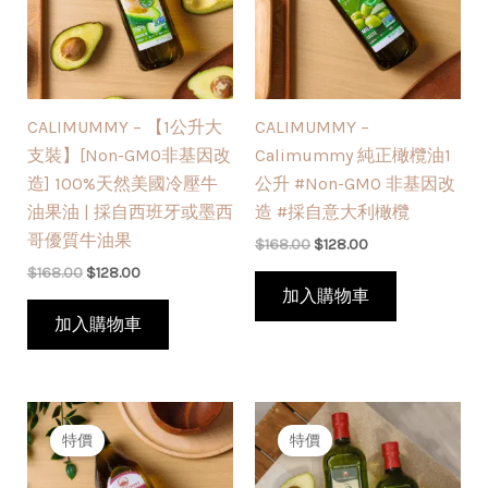
CALIMUMMY – 【1公升大
CALIMUMMY –
支裝】[Non-GMO非基因改
Calimummy 純正橄欖油1
造] 100%天然美國冷壓牛
公升 #Non-GMO 非基因改
油果油 | 採自西班牙或墨西
造 #採自意大利橄欖
哥優質牛油果
$
168.00
$
128.00
$
168.00
$
128.00
加入購物車
加入購物車
原
目
原
目
始
前
始
前
特價
特價
價
價
價
價
格：
格：
格：
格：