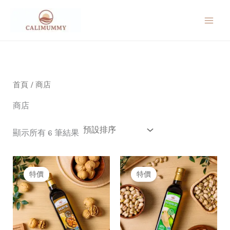
跳
至
主
要
內
容
首頁
/ 商店
商店
顯示所有 6 筆結果
原
目
原
目
始
前
始
前
特價
特價
價
價
價
價
格：
格：
格：
格：
$128.00。
$108.00。
$128.00。
$108.00。