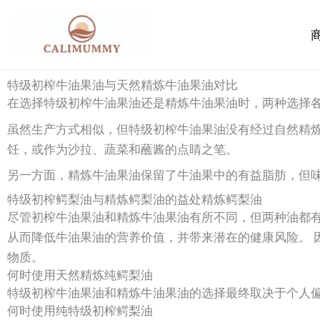
跳
至
内
容
特级初榨牛油果油与天然精炼牛油果油对比
在选择特级初榨牛油果油还是精炼牛油果油时，两种选择
虽然生产方式相似，但特级初榨牛油果油没有经过自然精炼
饪，或作为沙拉、蔬菜和蘸酱的点睛之笔。
另一方面，精炼牛油果油保留了牛油果中的有益脂肪，但味
特级初榨鳄梨油与精炼鳄梨油的益处精炼鳄梨油
尽管初榨牛油果油和精炼牛油果油有所不同，但两种油都有
从而降低牛油果油的营养价值，并带来潜在的健康风险。 因
物质。
何时使用天然精炼纯鳄梨油
特级初榨牛油果油和精炼牛油果油的选择最终取决于个人偏
何时使用纯特级初榨鳄梨油