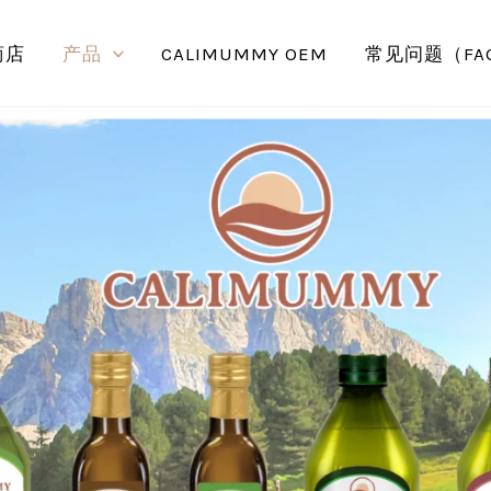
商店
产品
CALIMUMMY OEM
常见问题（FA